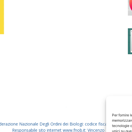
degli
Ordini
dei
Per fornire 
memorizzare 
derazione Nazionale Degli Ordini dei Biologi: codice fiscale 80069130
tecnologie c
Responsabile sito internet www.fnob.it: Vincenzo D'Anna
unici su que