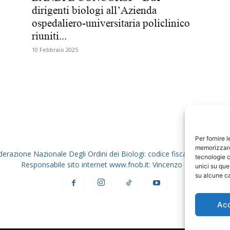
dirigenti biologi all’Azienda
Biologi
ospedaliero-universitaria policlinico
riuniti...
10 Febbraio 2025
Per fornire 
memorizzare 
derazione Nazionale Degli Ordini dei Biologi: codice fiscale 80069130
tecnologie c
Responsabile sito internet www.fnob.it: Vincenzo D'Anna
unici su que
su alcune ca
Ac