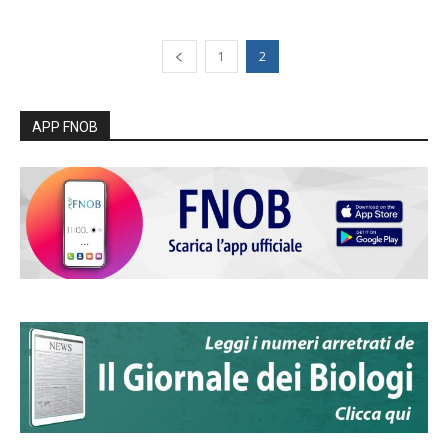
1
2
APP FNOB