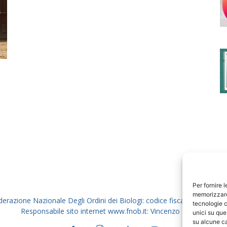
degli
Ordini
dei
Per fornire 
memorizzare 
derazione Nazionale Degli Ordini dei Biologi: codice fiscale 80069130
tecnologie c
Responsabile sito internet www.fnob.it: Vincenzo D'Anna
unici su que
su alcune ca