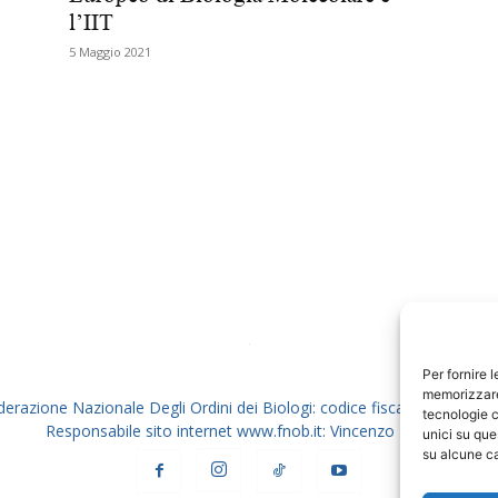
l’IIT
Biologi
5 Maggio 2021
Per fornire 
memorizzare 
derazione Nazionale Degli Ordini dei Biologi: codice fiscale 80069130
tecnologie c
Responsabile sito internet www.fnob.it: Vincenzo D'Anna
unici su que
su alcune ca