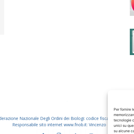
degli
Ordini
dei
Per fornire 
memorizzare 
derazione Nazionale Degli Ordini dei Biologi: codice fiscale 80069130
tecnologie c
Responsabile sito internet www.fnob.it: Vincenzo D'Anna
unici su que
su alcune ca