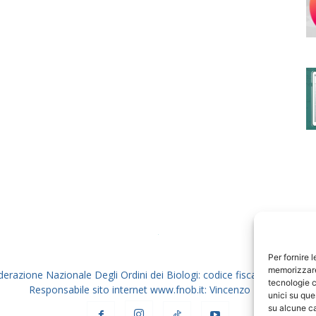
degli
Ordini
dei
Per fornire 
memorizzare 
derazione Nazionale Degli Ordini dei Biologi: codice fiscale 80069130
tecnologie c
Responsabile sito internet www.fnob.it: Vincenzo D'Anna
unici su que
su alcune ca