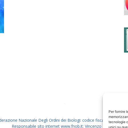
degli
Ordini
dei
Per fornire 
memorizzare 
derazione Nazionale Degli Ordini dei Biologi: codice fiscale 80069130
tecnologie c
Responsabile sito internet www.fnob.it: Vincenzo D'Anna
unici su que