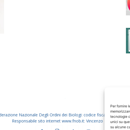
degli
Ordini
dei
Per fornire 
memorizzare 
derazione Nazionale Degli Ordini dei Biologi: codice fiscale 80069130
tecnologie c
Responsabile sito internet www.fnob.it: Vincenzo D'Anna
unici su que
su alcune ca