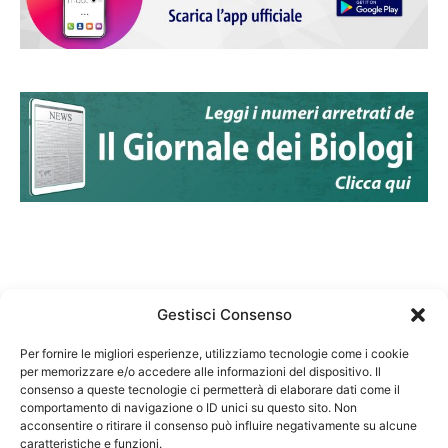
Gestisci Consenso
Per fornire le migliori esperienze, utilizziamo tecnologie come i cookie
per memorizzare e/o accedere alle informazioni del dispositivo. Il
Federazione Nazionale Degli Ordini dei Biologi:
consenso a queste tecnologie ci permetterà di elaborare dati come il
codice fiscale 80069130583
comportamento di navigazione o ID unici su questo sito. Non
Responsabile sito internet www.fnob.it: Vincenzo
acconsentire o ritirare il consenso può influire negativamente su alcune
caratteristiche e funzioni.
D'Anna