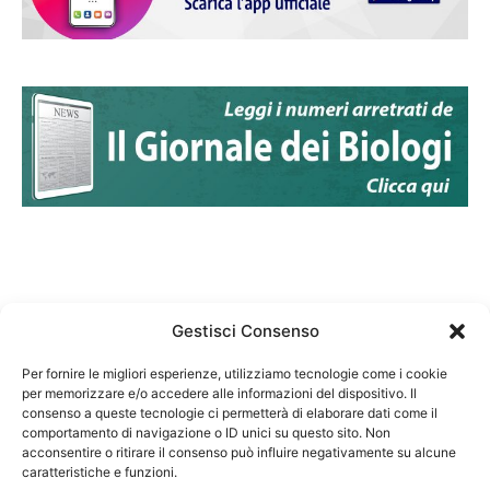
Gestisci Consenso
Per fornire le migliori esperienze, utilizziamo tecnologie come i cookie
per memorizzare e/o accedere alle informazioni del dispositivo. Il
Federazione Nazionale Degli Ordini dei Biologi:
consenso a queste tecnologie ci permetterà di elaborare dati come il
codice fiscale 80069130583
comportamento di navigazione o ID unici su questo sito. Non
Responsabile sito internet www.fnob.it: Vincenzo
acconsentire o ritirare il consenso può influire negativamente su alcune
D'Anna
caratteristiche e funzioni.