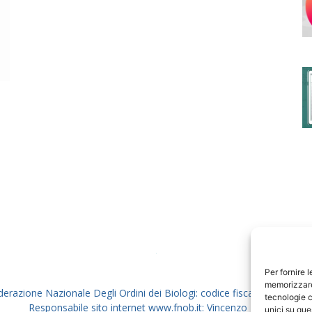
degli
Ordini
dei
Per fornire 
memorizzare 
derazione Nazionale Degli Ordini dei Biologi: codice fiscale 80069130
tecnologie c
Responsabile sito internet www.fnob.it: Vincenzo D'Anna
unici su que