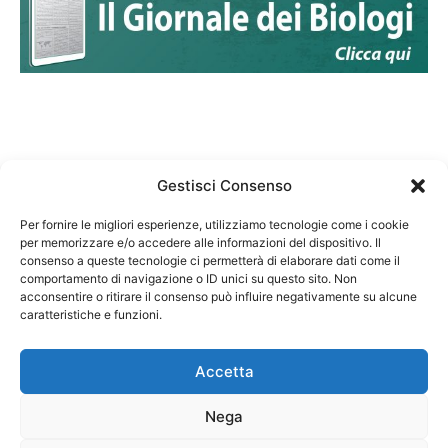
Gestisci Consenso
Per fornire le migliori esperienze, utilizziamo tecnologie come i cookie
per memorizzare e/o accedere alle informazioni del dispositivo. Il
Federazione Nazionale Degli Ordini dei Biologi:
consenso a queste tecnologie ci permetterà di elaborare dati come il
codice fiscale 80069130583
comportamento di navigazione o ID unici su questo sito. Non
Responsabile sito internet www.fnob.it: Vincenzo
acconsentire o ritirare il consenso può influire negativamente su alcune
D'Anna
caratteristiche e funzioni.
Accetta
Nega