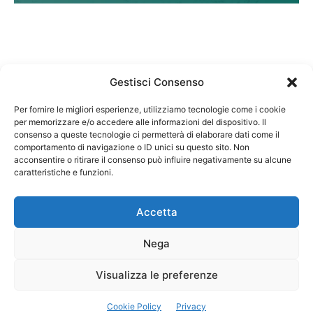
Gestisci Consenso
Per fornire le migliori esperienze, utilizziamo tecnologie come i cookie
per memorizzare e/o accedere alle informazioni del dispositivo. Il
Federazione Nazionale Degli Ordini dei Biologi:
consenso a queste tecnologie ci permetterà di elaborare dati come il
codice fiscale 80069130583
comportamento di navigazione o ID unici su questo sito. Non
Responsabile sito internet www.fnob.it: Vincenzo
acconsentire o ritirare il consenso può influire negativamente su alcune
D'Anna
caratteristiche e funzioni.
Accetta
Nega
Privacy Policy
Cookie Policy
Visualizza le preferenze
Copyright © 2023 Federazione Nazionale degli Ordini dei Biologi, All
Cookie Policy
Privacy
Rights Reserved.