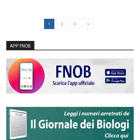
1
2
3
APP FNOB