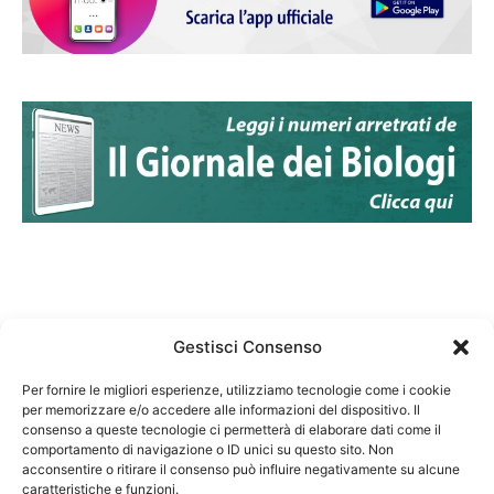
Gestisci Consenso
Per fornire le migliori esperienze, utilizziamo tecnologie come i cookie
per memorizzare e/o accedere alle informazioni del dispositivo. Il
Federazione Nazionale Degli Ordini dei Biologi:
consenso a queste tecnologie ci permetterà di elaborare dati come il
codice fiscale 80069130583
comportamento di navigazione o ID unici su questo sito. Non
Responsabile sito internet www.fnob.it: Vincenzo
acconsentire o ritirare il consenso può influire negativamente su alcune
caratteristiche e funzioni.
D'Anna