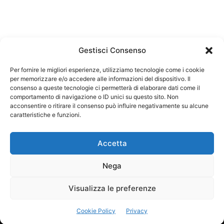
Gestisci Consenso
Per fornire le migliori esperienze, utilizziamo tecnologie come i cookie
per memorizzare e/o accedere alle informazioni del dispositivo. Il
Federazione Nazionale Degli Ordini dei Biologi:
consenso a queste tecnologie ci permetterà di elaborare dati come il
codice fiscale 80069130583
comportamento di navigazione o ID unici su questo sito. Non
Responsabile sito internet www.fnob.it: Vincenzo
acconsentire o ritirare il consenso può influire negativamente su alcune
caratteristiche e funzioni.
D'Anna
Accetta
Nega
Privacy Policy
Cookie Policy
Visualizza le preferenze
Copyright © 2023 Federazione Nazionale degli Ordini dei Biologi, All
Cookie Policy
Privacy
Rights Reserved.