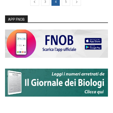
3
4
5
APP FNOB