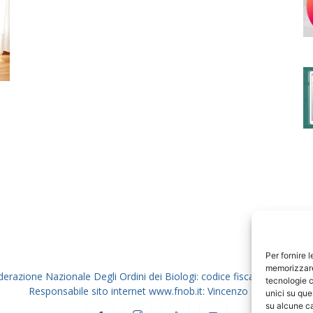
degli
Ordini
dei
Per fornire 
memorizzare 
derazione Nazionale Degli Ordini dei Biologi: codice fiscale 80069130
tecnologie c
Responsabile sito internet www.fnob.it: Vincenzo D'Anna
unici su que
su alcune ca