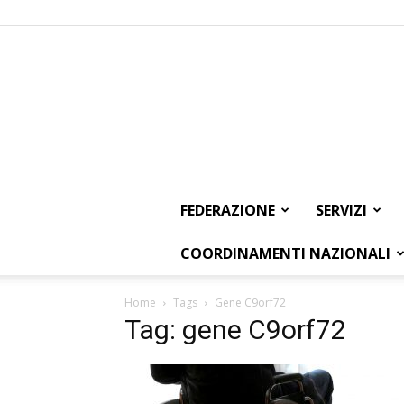
FEDERAZIONE
SERVIZI
COORDINAMENTI NAZIONALI
Home
Tags
Gene C9orf72
Tag: gene C9orf72