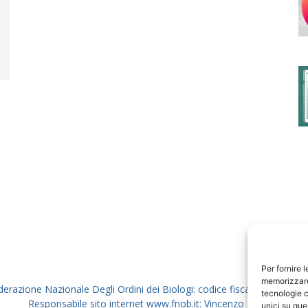
degli
Ordini
dei
Per fornire 
memorizzare 
derazione Nazionale Degli Ordini dei Biologi: codice fiscale 80069130
tecnologie c
Responsabile sito internet www.fnob.it: Vincenzo D'Anna
unici su que