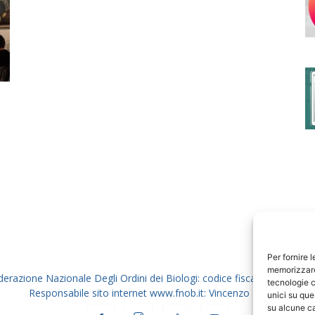
degli
Ordini
dei
Per fornire 
memorizzare 
derazione Nazionale Degli Ordini dei Biologi: codice fiscale 80069130
tecnologie c
Responsabile sito internet www.fnob.it: Vincenzo D'Anna
unici su que
su alcune ca