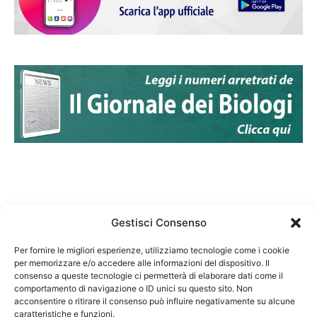
Gestisci Consenso
Per fornire le migliori esperienze, utilizziamo tecnologie come i cookie
per memorizzare e/o accedere alle informazioni del dispositivo. Il
Federazione Nazionale Degli Ordini dei Biologi:
consenso a queste tecnologie ci permetterà di elaborare dati come il
codice fiscale 80069130583
comportamento di navigazione o ID unici su questo sito. Non
Responsabile sito internet www.fnob.it: Vincenzo
acconsentire o ritirare il consenso può influire negativamente su alcune
caratteristiche e funzioni.
D'Anna