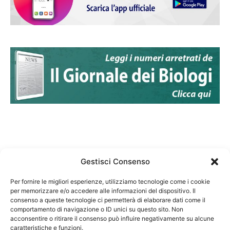
Gestisci Consenso
Per fornire le migliori esperienze, utilizziamo tecnologie come i cookie
per memorizzare e/o accedere alle informazioni del dispositivo. Il
Federazione Nazionale Degli Ordini dei Biologi:
consenso a queste tecnologie ci permetterà di elaborare dati come il
codice fiscale 80069130583
comportamento di navigazione o ID unici su questo sito. Non
Responsabile sito internet www.fnob.it: Vincenzo
acconsentire o ritirare il consenso può influire negativamente su alcune
caratteristiche e funzioni.
D'Anna