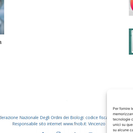
degli
a
Ordini
dei
Per fornire 
memorizzare 
derazione Nazionale Degli Ordini dei Biologi: codice fiscale 80069130
tecnologie c
Responsabile sito internet www.fnob.it: Vincenzo D'Anna
unici su que
su alcune ca