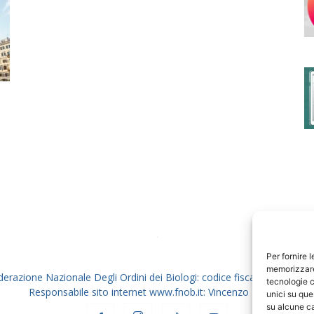
degli
Ordini
dei
Per fornire 
memorizzare 
derazione Nazionale Degli Ordini dei Biologi: codice fiscale 80069130
tecnologie c
Responsabile sito internet www.fnob.it: Vincenzo D'Anna
unici su que
su alcune ca