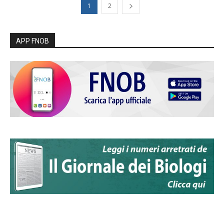
1
2
APP FNOB