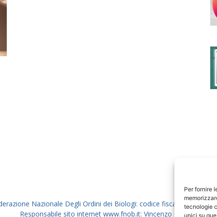
degli
Ordini
dei
Per fornire 
memorizzare 
derazione Nazionale Degli Ordini dei Biologi: codice fiscale 80069130
tecnologie c
Responsabile sito internet www.fnob.it: Vincenzo D'Anna
unici su que