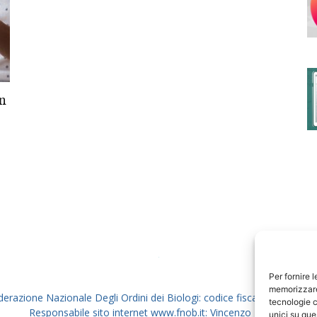
degli
un
Ordini
dei
Per fornire 
memorizzare 
derazione Nazionale Degli Ordini dei Biologi: codice fiscale 80069130
tecnologie c
Responsabile sito internet www.fnob.it: Vincenzo D'Anna
unici su que