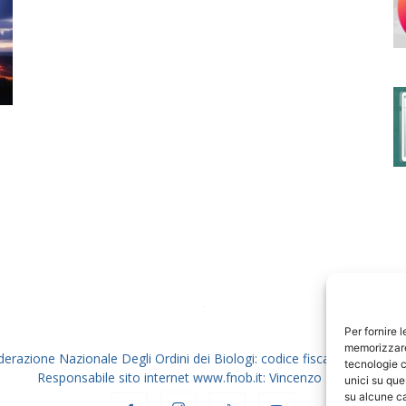
degli
Ordini
dei
Per fornire 
memorizzare 
derazione Nazionale Degli Ordini dei Biologi: codice fiscale 80069130
tecnologie c
Responsabile sito internet www.fnob.it: Vincenzo D'Anna
unici su que
su alcune ca