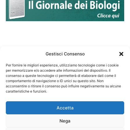
Gestisci Consenso
Per fornire le migliori esperienze, utilizziamo tecnologie come i cookie
per memorizzare e/o accedere alle informazioni del dispositivo. Il
Federazione Nazionale Degli Ordini dei Biologi:
consenso a queste tecnologie ci permetterà di elaborare dati come il
codice fiscale 80069130583
comportamento di navigazione o ID unici su questo sito. Non
Responsabile sito internet www.fnob.it: Vincenzo
acconsentire o ritirare il consenso può influire negativamente su alcune
D'Anna
caratteristiche e funzioni.
Accetta
Nega