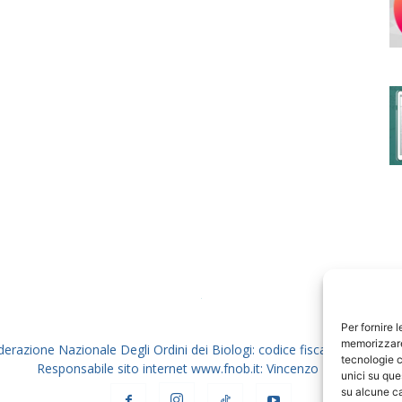
degli
Ordini
dei
Per fornire 
memorizzare 
derazione Nazionale Degli Ordini dei Biologi: codice fiscale 80069130
tecnologie c
Responsabile sito internet www.fnob.it: Vincenzo D'Anna
unici su que
su alcune ca