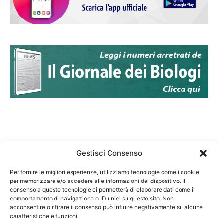
Gestisci Consenso
Per fornire le migliori esperienze, utilizziamo tecnologie come i cookie
per memorizzare e/o accedere alle informazioni del dispositivo. Il
Federazione Nazionale Degli Ordini dei Biologi:
consenso a queste tecnologie ci permetterà di elaborare dati come il
codice fiscale 80069130583
comportamento di navigazione o ID unici su questo sito. Non
Responsabile sito internet www.fnob.it: Vincenzo
acconsentire o ritirare il consenso può influire negativamente su alcune
caratteristiche e funzioni.
D'Anna