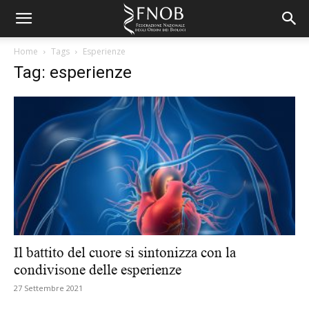
Home
Tags
Esperienze
Tag: esperienze
Il battito del cuore si sintonizza con la
condivisone delle esperienze
27 Settembre 2021