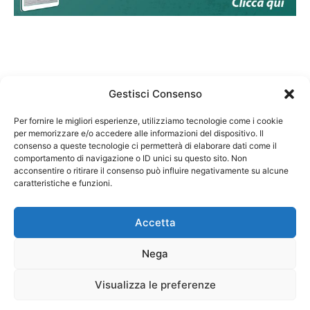
Gestisci Consenso
Per fornire le migliori esperienze, utilizziamo tecnologie come i cookie
per memorizzare e/o accedere alle informazioni del dispositivo. Il
Federazione Nazionale Degli Ordini dei Biologi:
consenso a queste tecnologie ci permetterà di elaborare dati come il
codice fiscale 80069130583
comportamento di navigazione o ID unici su questo sito. Non
Responsabile sito internet www.fnob.it: Vincenzo
acconsentire o ritirare il consenso può influire negativamente su alcune
D'Anna
caratteristiche e funzioni.
Accetta
Nega
Privacy Policy
Cookie Policy
Visualizza le preferenze
Copyright © 2023 Federazione Nazionale degli Ordini dei Biologi, All