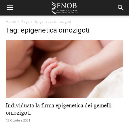
Home
Tags
Epigenetica omozigoti
Tag: epigenetica omozigoti
Individuata la firma epigenetica dei gemelli
omozigoti
13 Ottobre 2021