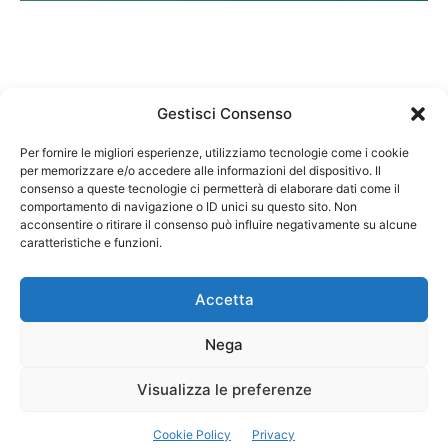
Gestisci Consenso
Per fornire le migliori esperienze, utilizziamo tecnologie come i cookie
per memorizzare e/o accedere alle informazioni del dispositivo. Il
Federazione Nazionale Degli Ordini dei Biologi:
consenso a queste tecnologie ci permetterà di elaborare dati come il
codice fiscale 80069130583
comportamento di navigazione o ID unici su questo sito. Non
Responsabile sito internet www.fnob.it: Vincenzo
acconsentire o ritirare il consenso può influire negativamente su alcune
D'Anna
caratteristiche e funzioni.
Accetta
Nega
Privacy Policy
Cookie Policy
Visualizza le preferenze
Copyright © 2023 Federazione Nazionale degli Ordini dei Biologi, All
Cookie Policy
Privacy
Rights Reserved.