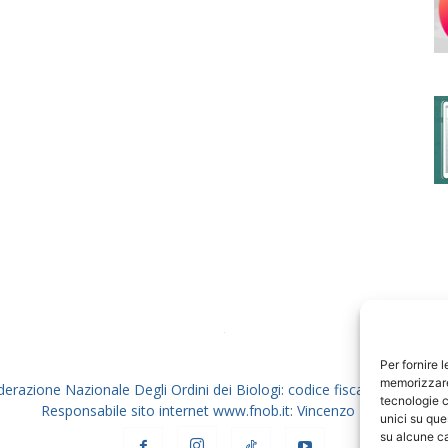
degli
Ordini
dei
Per fornire 
memorizzare 
derazione Nazionale Degli Ordini dei Biologi: codice fiscale 80069130
tecnologie c
Responsabile sito internet www.fnob.it: Vincenzo D'Anna
unici su que
su alcune ca