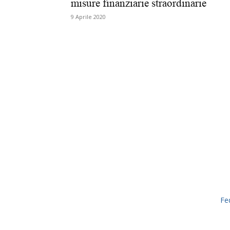
misure finanziarie straordinarie
9 Aprile 2020
Fe