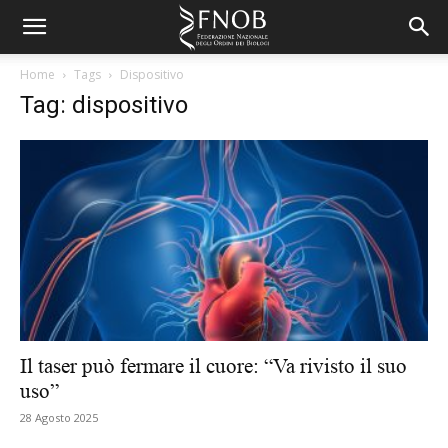
Home
Tags
Dispositivo
Tag: dispositivo
Il taser può fermare il cuore: “Va rivisto il suo
uso”
28 Agosto 2025