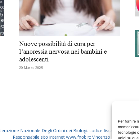
degli
Nuove possibilità di cura per
l’anoressia nervosa nei bambini e
adolescenti
Ordini
20 Marzo 2025
dei
Per fornire 
memorizzare 
derazione Nazionale Degli Ordini dei Biologi: codice fiscale 80069130
tecnologie c
Responsabile sito internet www.fnob.it: Vincenzo D'Anna
unici su que