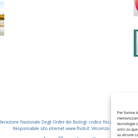
degli
Ordini
dei
Per fornire 
memorizzare 
derazione Nazionale Degli Ordini dei Biologi: codice fiscale 80069130
tecnologie c
Responsabile sito internet www.fnob.it: Vincenzo D'Anna
unici su que
su alcune ca