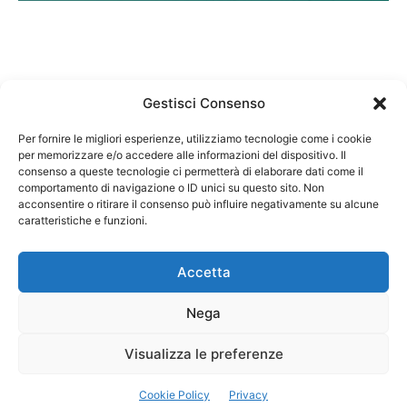
Gestisci Consenso
Per fornire le migliori esperienze, utilizziamo tecnologie come i cookie
per memorizzare e/o accedere alle informazioni del dispositivo. Il
Federazione Nazionale Degli Ordini dei Biologi:
consenso a queste tecnologie ci permetterà di elaborare dati come il
codice fiscale 80069130583
comportamento di navigazione o ID unici su questo sito. Non
Responsabile sito internet www.fnob.it: Vincenzo
acconsentire o ritirare il consenso può influire negativamente su alcune
D'Anna
caratteristiche e funzioni.
Accetta
Nega
Privacy Policy
Cookie Policy
Visualizza le preferenze
Copyright © 2023 Federazione Nazionale degli Ordini dei Biologi, All
Cookie Policy
Privacy
Rights Reserved.