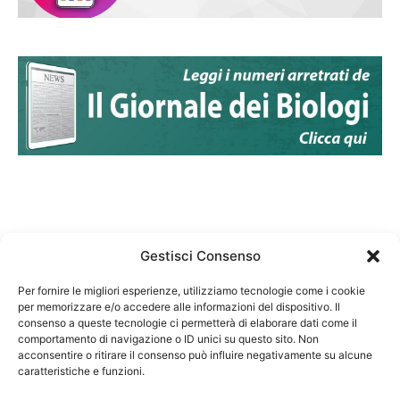
Gestisci Consenso
Per fornire le migliori esperienze, utilizziamo tecnologie come i cookie
per memorizzare e/o accedere alle informazioni del dispositivo. Il
Federazione Nazionale Degli Ordini dei Biologi:
consenso a queste tecnologie ci permetterà di elaborare dati come il
codice fiscale 80069130583
comportamento di navigazione o ID unici su questo sito. Non
Responsabile sito internet www.fnob.it: Vincenzo
acconsentire o ritirare il consenso può influire negativamente su alcune
D'Anna
caratteristiche e funzioni.