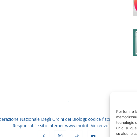
degli
Ordini
dei
Per fornire 
memorizzare 
derazione Nazionale Degli Ordini dei Biologi: codice fiscale 80069130
tecnologie c
Responsabile sito internet www.fnob.it: Vincenzo D'Anna
unici su que
su alcune ca