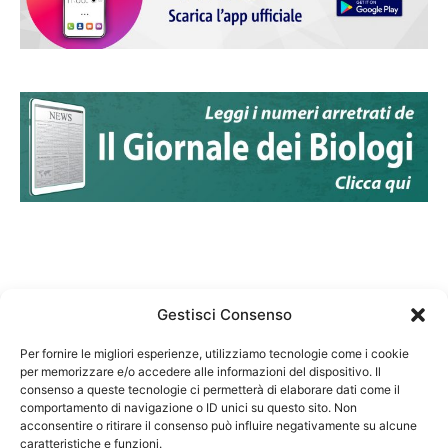
Gestisci Consenso
Per fornire le migliori esperienze, utilizziamo tecnologie come i cookie
per memorizzare e/o accedere alle informazioni del dispositivo. Il
Federazione Nazionale Degli Ordini dei Biologi:
consenso a queste tecnologie ci permetterà di elaborare dati come il
codice fiscale 80069130583
comportamento di navigazione o ID unici su questo sito. Non
Responsabile sito internet www.fnob.it: Vincenzo
acconsentire o ritirare il consenso può influire negativamente su alcune
caratteristiche e funzioni.
D'Anna