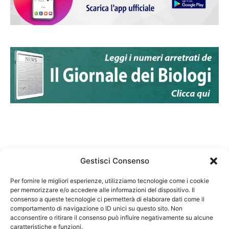
Gestisci Consenso
Per fornire le migliori esperienze, utilizziamo tecnologie come i cookie
per memorizzare e/o accedere alle informazioni del dispositivo. Il
Federazione Nazionale Degli Ordini dei Biologi:
consenso a queste tecnologie ci permetterà di elaborare dati come il
codice fiscale 80069130583
comportamento di navigazione o ID unici su questo sito. Non
Responsabile sito internet www.fnob.it: Vincenzo
acconsentire o ritirare il consenso può influire negativamente su alcune
caratteristiche e funzioni.
D'Anna