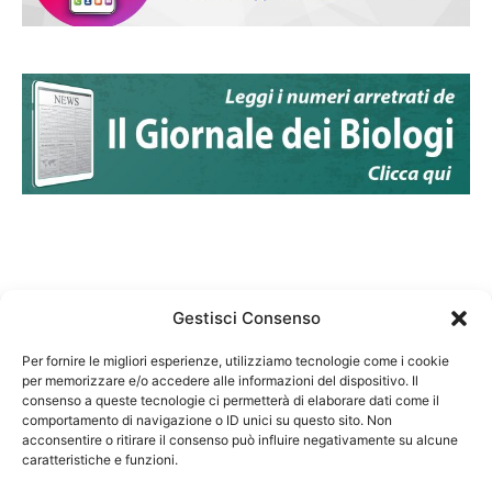
Gestisci Consenso
Per fornire le migliori esperienze, utilizziamo tecnologie come i cookie
per memorizzare e/o accedere alle informazioni del dispositivo. Il
Federazione Nazionale Degli Ordini dei Biologi:
consenso a queste tecnologie ci permetterà di elaborare dati come il
codice fiscale 80069130583
comportamento di navigazione o ID unici su questo sito. Non
Responsabile sito internet www.fnob.it: Vincenzo
acconsentire o ritirare il consenso può influire negativamente su alcune
caratteristiche e funzioni.
D'Anna