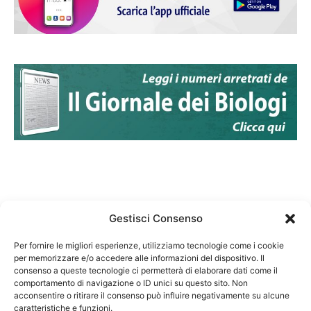
Gestisci Consenso
Per fornire le migliori esperienze, utilizziamo tecnologie come i cookie
per memorizzare e/o accedere alle informazioni del dispositivo. Il
Federazione Nazionale Degli Ordini dei Biologi:
consenso a queste tecnologie ci permetterà di elaborare dati come il
codice fiscale 80069130583
comportamento di navigazione o ID unici su questo sito. Non
Responsabile sito internet www.fnob.it: Vincenzo
acconsentire o ritirare il consenso può influire negativamente su alcune
caratteristiche e funzioni.
D'Anna