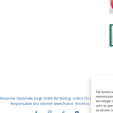
degli
Ordini
dei
Per fornire 
memorizzare 
derazione Nazionale Degli Ordini dei Biologi: codice fiscale 80069130
tecnologie c
Responsabile sito internet www.fnob.it: Vincenzo D'Anna
unici su que
su alcune ca