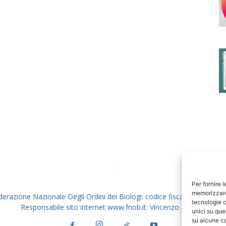
degli
Ordini
dei
Per fornire 
memorizzare 
derazione Nazionale Degli Ordini dei Biologi: codice fiscale 80069130
tecnologie c
Responsabile sito internet www.fnob.it: Vincenzo D'Anna
unici su que
su alcune ca