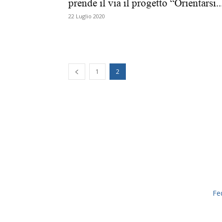
prende il via il progetto “Orientarsi..
22 Luglio 2020
1
2
Fe