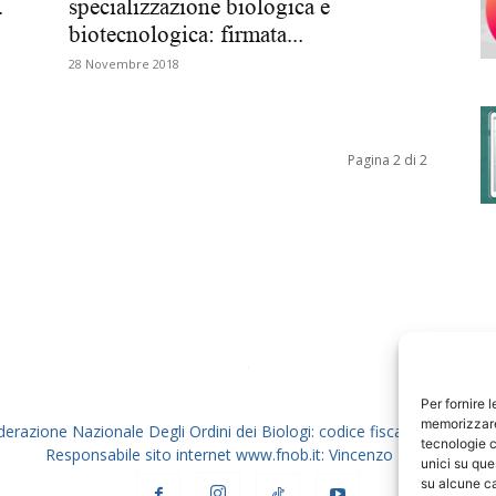
.
specializzazione biologica e
biotecnologica: firmata...
28 Novembre 2018
degli
Pagina 2 di 2
Ordini
dei
Per fornire 
memorizzare 
derazione Nazionale Degli Ordini dei Biologi: codice fiscale 80069130
tecnologie c
Responsabile sito internet www.fnob.it: Vincenzo D'Anna
unici su que
su alcune ca