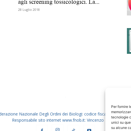
agli screening tossicologici. La...
28 Luglio 2018
degli
Ordini
dei
Per fornire 
memorizzare 
derazione Nazionale Degli Ordini dei Biologi: codice fiscale 80069130
tecnologie c
Responsabile sito internet www.fnob.it: Vincenzo D'Anna
unici su que
su alcune ca